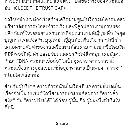
การยัดทะนานเทคโนโลยี แต่จะเริ่ม “ปิดช่องว่างของความเชื่อ
มั่น” (CLOSE THE TRUST GAP)
รถจีนหน้าใหม่ต้องเร่งสร้างเครือข่ายศูนย์บริการให้ครอบคลุม
บริหารจัดการอะไหล่ให้รวดเร็ว และพิสูจน์ความทนทานของ
ผลิตภัณฑ์ในระยะยาว ส่วนภารกิจของบแรนด์ญี่ปุ่น คือ “หยุด
บุญเก่า และเร่งสร้างบุญใหม่” ญี่ปุ่นต้องตื่นตัวมากกว่านี้ นำ
เสนอความคุ้มค่าของรถเครื่องยนต์สันดาปภายใน หรือไฮบริด
ที่มีฟีเจอร์ที่คุ้มค่า และปรับโมเดลธุรกิจให้ยืดหยุ่น โดยยังคง
รักษา “DNA ความน่าเชื่อถือ” ไว้เป็นจุดขาย หากช้ากว่านี้
ความแข็งแกร่งของญี่ปุ่นที่มีอยู่อาจกลายเป็นเพียง “ภาพจำ”
ที่ไม่มีใครเลือกซื้อ
สำหรับผู้บริโภค ความก้าวหน้าเป็นเรื่องดี แต่ความมั่นใจเป็น
เรื่องจำเป็น บแรนด์ใดที่สามารถบาลานศ์สมการ “ความล้ำ
สมัย” กับ “ความไว้ใจได้” ได้ก่อน ผู้นั้น คือ ผู้ชนะที่แท้จริงใน
ศึกนี้
Share