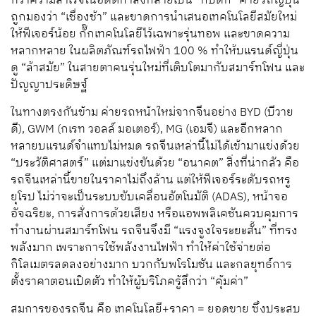
ทว่าความสำเร็จในอดีตกำลังกลายเป็น “กับดัก” ค่ายรถญี่ปุ่น
ถูกมองว่า “เชื่องช้า” และขาดการนำเสนอเทคโนโลยีสมัยใหม่
ให้ฟีเจอร์น้อย กั๊กเทคโนโลยีไว้เฉพาะรุ่นทอพ และขาดความ
หลากหลาย ในผลิตภัณฑ์รถไฟฟ้า 100 % ทำให้บแรนด์ญี่ปุ่น
ดู “ล้าสมัย” ในสายตาคนรุ่นใหม่ที่เติบโตมากับสมาร์ทโฟน และ
ปัญญาประดิษฐ์
ในทางตรงกันข้าม ค่ายรถหน้าใหม่จากจีนอย่าง BYD (บีวาย
ดี), GWM (กเรท วอลล์ มอเตอร์), MG (เอมจี) และอีกหลาก
หลายบแรนด์จำแทบไม่หมด รถจีนเหล่านี้ไม่ได้เข้ามาแข่งด้วย
“ประวัติศาสตร์” แต่มาแข่งขันด้วย “อนาคต” สิ่งที่น่ากลัว คือ
รถจีนเหล่านี้ขายในราคาไม่ถึงล้าน แต่ให้ฟีเจอร์ระดับรถหรู
ยุโรป ไม่ว่าจะเป็นระบบขับเคลื่อนอัตโนมัติ (ADAS), หน้าจอ
อัจฉริยะ, การสั่งการด้วยเสียง หรือแอพพลิเคชันควบคุมการ
ทำงานผ่านสมาร์ทโฟน รถจีนจึงมี “แรงจูงใจระยะสั้น” ที่ทรง
พลังมาก เพราะการใช้พลังงานไฟฟ้า ทำให้ค่าใช้จ่ายต่อ
กิโลเมตรลดลงอย่างมาก บวกกับพโรโมชัน และกลยุทธ์การ
ตั้งราคาตอนเปิดตัว ทำให้ผู้บริโภครู้สึกว่า “คุ้มค่า”
สมการของรถจีน คือ เทคโนโลยี+ราคา = ยอดขาย ซึ่งประสบ