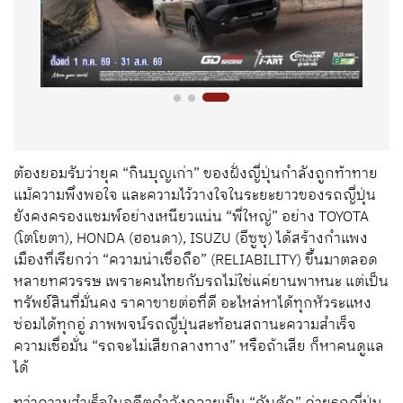
ต้องยอมรับว่ายุค “กินบุญเก่า” ของฝั่งญี่ปุ่นกำลังถูกท้าทาย
แม้ความพึงพอใจ และความไว้วางใจในระยะยาวของรถญี่ปุ่น
ยังคงครองแชมพ์อย่างเหนียวแน่น “พี่ใหญ่” อย่าง TOYOTA
(โตโยตา), HONDA (ฮอนดา), ISUZU (อีซูซุ) ได้สร้างกำแพง
เมืองที่เรียกว่า “ความน่าเชื่อถือ” (RELIABILITY) ขึ้นมาตลอด
หลายทศวรรษ เพราะคนไทยกับรถไม่ใช่แค่ยานพาหนะ แต่เป็น
ทรัพย์สินที่มั่นคง ราคาขายต่อที่ดี อะไหล่หาได้ทุกหัวระแหง
ซ่อมได้ทุกอู่ ภาพพจน์รถญี่ปุ่นสะท้อนสถานะความสำเร็จ
ความเชื่อมั่น “รถจะไม่เสียกลางทาง” หรือถ้าเสีย ก็หาคนดูแล
ได้