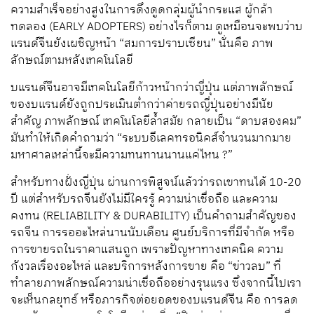
ความสำเร็จอย่างสูงในการดึงดูดกลุ่มผู้นำกระแส ผู้กล้า
ทดลอง (EARLY ADOPTERS) อย่างไรก็ตาม ดูเหมือนจะพบว่าบ
แรนด์จีนยังเผชิญหน้า “สมการปราบเซียน” นั่นคือ ภาพ
ลักษณ์ตามหลังเทคโนโลยี
บแรนด์จีนอาจมีเทคโนโลยีก้าวหน้ากว่าญี่ปุ่น แต่ภาพลักษณ์
ของบแรนด์ยังถูกประเมินต่ำกว่าค่ายรถญี่ปุ่นอย่างมีนัย
สำคัญ ภาพลักษณ์ เทคโนโลยีล้ำสมัย กลายเป็น “ดาบสองคม”
มันทำให้เกิดคำถามว่า “ระบบอีเลคทรอนิคส์จำนวนมากมาย
มหาศาลเหล่านี้จะมีความทนทานนานแค่ไหน ?”
สำหรับทางฝั่งญี่ปุ่น ผ่านการพิสูจน์แล้วว่ารถเขาทนได้ 10-20
ปี แต่สำหรับรถจีนยังไม่มีใครรู้ ความน่าเชื่อถือ และความ
คงทน (RELIABILITY & DURABILITY) เป็นคำถามสำคัญของ
รถจีน การรออะไหล่นานนับเดือน ศูนย์บริการที่มีจำกัด หรือ
การขายรถในราคาแสนถูก เพราะปัญหาทางเทคนิค ความ
กังวลเรื่องอะไหล่ และบริการหลังการขาย คือ “ข่าวลบ” ที่
ทำลายภาพลักษณ์ความน่าเชื่อถืออย่างรุนแรง ซึ่งจากนี้ไปเรา
จะเห็นกลยุทธ์ หรือภารกิจต่อยอดของบแรนด์จีน คือ การลด