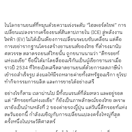
ในโลกยานยนต์ที่หมุนด้วยความเร่งระดับ “ไฮเพอร์ดไรฟ” การ
เปลี่ยนแปลงจากเครื่องยนต์สันดาปภายใน (ICE) สู่พลังงาน
ไฟฟ้า (EV) ไม่ได้เป็นเพียงการเปลี่ยนระบบขับเคลื่อน แต่คือ
การเขย่ารากฐานโครงสร้างยานยนต์ของไทย ที่ดำรงมานับ
ศตวรรษ ตลาดรถยนต์ไทยนั้น ถูกขนานนามว่า “ดีทรอยท์
แห่งเอเชีย” ชื่อนี้ได้มาโดยสื่ออเมริกันเป็นผู้เรียกขานเราเมื่อ
ราวปี 2534 ที่ไทยเปิดเสรีตลาดยานยนต์ด้วยการลดภาษีนำ
เข้ารถสำเร็จรูป ส่งผลให้มีรถหลายค่ายทั้งสหรัฐอเมริกา ยุโรป
ทำกิจกรรมการผลิต และการขายได้อย่างเสรี
อย่างไรก็ตาม เวลาผ่านไป มีทั้งบแรนด์ที่ล้มเหลว และอยู่รอด
แต่ “ดีทรอยท์แห่งเอเชีย” ก็ยังเป็นภาพลักษณ์ของไทย เพราะ
เรายังเป็นบ้านหลังที่ 2 ของค่ายรถญี่ปุ่น แต่วันนี้ดีทรอยท์แห่ง
ตะวันออกนี้ กำลังเผชิญกับการเปลี่ยนแปลงครั้งใหญ่ที่สุด
ครั้งหนึ่งในประวัติศาสตร์