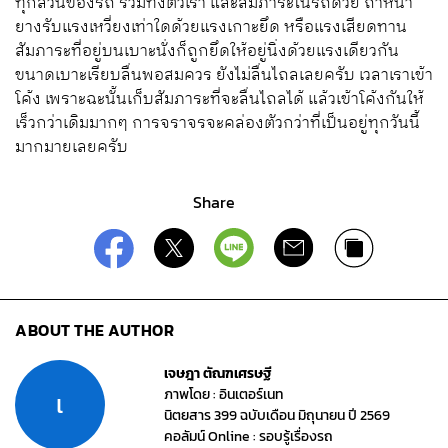
ทุกส่วนของรถ รวมทั้งตัวเรา และสัมภาระในรถด้วย ถ้าหน้า
ยางรับแรงเหวี่ยงเท่าใดด้วยแรงเกาะยึด หรือแรงเสียดทาน
สัมภาระที่อยู่บนเบาะนั่งก็ถูกยึดให้อยู่นิ่งด้วยแรงเดียวกัน
ขนาดเบาะเรียบลื่นพอสมควร ยังไม่ลื่นไถลเลยครับ เวลาเราเข้า
โค้ง เพราะฉะนั้นเก็บสัมภาระที่จะลื่นไถลได้ แล้วเข้าโค้งกันให้
เร็วกว่าเดิมมากๆ การจราจรจะคล่องตัวกว่าที่เป็นอยู่ทุกวันนี้
มากมายเลยครับ
Share
ABOUT THE AUTHOR
เจษฎา ตัณฑเศรษฐี
ภาพโดย : อินเตอร์เนท
เ
นิตยสาร 399 ฉบับเดือน มิถุนายน ปี 2569
คอลัมน์ Online : รอบรู้เรื่องรถ