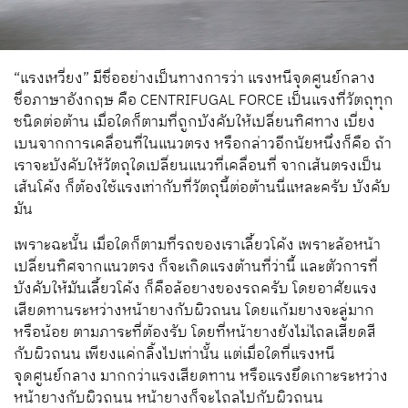
“แรงเหวี่ยง” มีชื่ออย่างเป็นทางการว่า แรงหนีจุดศูนย์กลาง
ชื่อภาษาอังกฤษ คือ CENTRIFUGAL FORCE เป็นแรงที่วัตถุทุก
ชนิดต่อต้าน เมื่อใดก็ตามที่ถูกบังคับให้เปลี่ยนทิศทาง เบี่ยง
เบนจากการเคลื่อนที่ในแนวตรง หรือกล่าวอีกนัยหนึ่งก็คือ ถ้า
เราจะบังคับให้วัตถุใดเปลี่ยนแนวที่เคลื่อนที่ จากเส้นตรงเป็น
เส้นโค้ง ก็ต้องใช้แรงเท่ากับที่วัตถุนี้ต่อต้านนี่แหละครับ บังคับ
มัน
เพราะฉะนั้น เมื่อใดก็ตามที่รถของเราเลี้ยวโค้ง เพราะล้อหน้า
เปลี่ยนทิศจากแนวตรง ก็จะเกิดแรงต้านที่ว่านี้ และตัวการที่
บังคับให้มันเลี้ยวโค้ง ก็คือล้อยางของรถครับ โดยอาศัยแรง
เสียดทานระหว่างหน้ายางกับผิวถนน โดยแก้มยางจะลู่มาก
หรือน้อย ตามภาระที่ต้องรับ โดยที่หน้ายางยังไม่ไถลเสียดสี
กับผิวถนน เพียงแค่กลิ้งไปเท่านั้น แต่เมื่อใดที่แรงหนี
จุดศูนย์กลาง มากกว่าแรงเสียดทาน หรือแรงยึดเกาะระหว่าง
หน้ายางกับผิวถนน หน้ายางก็จะไถลไปกับผิวถนน