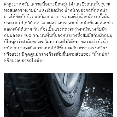
ค่าสูงมากครับ เพราะเนื้อยางยืดหยุ่นได้ และผิวถนนก็ขรุขระ
พอสมควร หยาบบ้าง ละเอียดบ้าง น้ำหนักของรถที่กดหน้า
ยางให้อัดกับผิวถนนก็มากเอาการ สมมติว่าน้ำหนักรถทั้งคัน
ประมาณ 1,600 กก. และผู้สร้างกระจายน้ำหนักที่ลงสู่ล้อหน้า
และหลังได้เท่าๆ กัน ก็จะเป็นแรงกดระหว่างหน้ายางกับผิว
ถนนล้อละ 400 กก. บนพื้นที่ของหน้ายางซึ่งสัมผัสกับผิวถนน
ที่ใหญ่กว่าฝ่ามือของเราไม่มาก แต่ไม่ได้หมายความว่า ยิ่งน้ำ
หนักรถมากจะยิ่งเกาะถนนได้ดีขึ้นนะครับ เพราะแรงเหวี่ยง
หรือแรงหนีจุดศูนย์กลางก็จะเพิ่มขึ้นตามส่วนของ “น้ำหนัก”
หรือมวลของรถไปด้วย