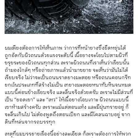
ผมเพียงต้องการให้เห็นภาพ ว่าการที่หน้ายางซึ่งยืดหยุ่นได้
ถูกอัดกับผิวถนนด้วยแรงระดับนี้ เนื้อยางจะโอบไปตามผิวที่
ขรุขระของผิวถนนทุกส่วน เพราะผิวถนนที่เราเห็นว่าเรียบนั้น
ถ้ามองใกล้ๆ หรือถ่ายภาพแล้วนำมาขยาย จะเห็นว่ามันไม่ได้
เรียบจริง ไม่ว่าจะเป็นถนนราดยางมะตอย หรือถนนคอนกรีท
ยกเว้นประเภทที่สร้างไม่เป็น เทยางมะตอยหนาทับหินจนหมด
แบบนี้ค่อนข้างเรียบจริง และลื่นจริงด้วยครับ เพราะไม่มีส่วนที่
เป็น “ยอดเขา” และ “เหว” ให้เนื้อยางโอบเกาะ ผิวถนนแบบนี้
เขาห้ามสร้างครับ เพราะแม้แต่ตอนแห้ง และมีฝุ่นทรายอยู่ ก็
จะลื่นเกินไป ไม่ต้องพูดถึงตอนเปียก และมีโคลนฉาบอยู่ จาก
ดินที่หล่นจากรถบรรทุก
เหตุที่ผมบรรยายเรื่องนี้อย่างละเอียด ก็เพราะต้องการให้พวก