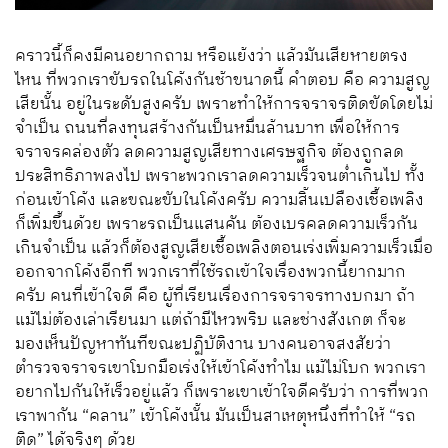
คราวนี้ก็คงมีคนอยากถาม หรือแย้งว่า แล้วมันเสียหายตรง
ไหน ที่พวกเราขับรถในโค้งกันช้าขนาดนี้ คำตอบ คือ ความสูญ
เสียนั้น อยู่ในระดับสูงครับ เพราะทำให้การจราจรติดขัดโดยไม่
จำเป็น ถนนที่ลงทุนสร้างกันเป็นหมื่นล้านบาท เพื่อให้การ
จราจรคล่องตัว ลดความสูญเสียทางเศรษฐกิจ ต้องถูกลด
ประสิทธิภาพลงไป เพราะพวกเราลดความเร็วจนต่ำเกินไป ทั้ง
ก่อนเข้าโค้ง และขณะขับในโค้งครับ ความสิ้นเปลืองเชื้อเพลิง
ก็เพิ่มขึ้นด้วย เพราะรถเป็นแสนคัน ต้องเบรคลดความเร็วกัน
เกินจำเป็น แล้วก็ต้องสูญเสียเชื้อเพลิงตอนเร่งเพิ่มความเร็วเมื่อ
ออกจากโค้งอีกที พวกเราที่ใช้รถเข้าใจเรื่องพวกนี้ยากมาก
ครับ คนที่เข้าใจดี คือ ผู้ที่เรียนเรื่องการจราจรทางบกมา ถ้า
แม้ไม่ต้องเล่าเรียนมา แต่ถ้ามีไหวพริบ และช่างสังเกต ก็จะ
มองเห็นปัญหาทันทีขณะปฏิบัติงาน บางคนอาจสงสัยว่า
ตำรวจจราจรเขาโบกมือเร่งให้เข้าโค้งทำไม แม้ไม่โบก พวกเรา
อยากไปกันให้เร็วอยู่แล้ว ก็เพราะเขาเข้าใจดีครับว่า การที่พวก
เราพากัน “คลาน” เข้าโค้งนั้น มันเป็นสาเหตุหนึ่งที่ทำให้ “รถ
ติด” ได้จริงๆ ด้วย