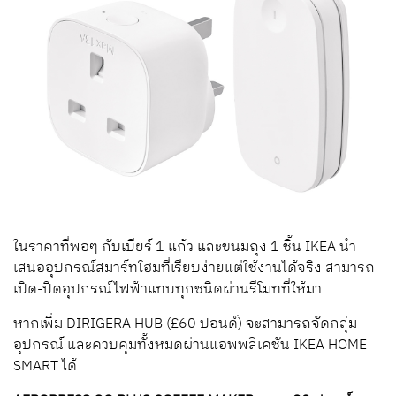
ในราคาที่พอๆ กับเบียร์ 1 แก้ว และขนมถุง 1 ชิ้น IKEA นำ
เสนออุปกรณ์สมาร์ทโฮมที่เรียบง่ายแต่ใช้งานได้จริง สามารถ
เปิด-ปิดอุปกรณ์ไฟฟ้าแทบทุกชนิดผ่านรีโมทที่ให้มา
หากเพิ่ม DIRIGERA HUB (£60 ปอนด์) จะสามารถจัดกลุ่ม
อุปกรณ์ และควบคุมทั้งหมดผ่านแอพพลิเคชัน IKEA HOME
SMART ได้