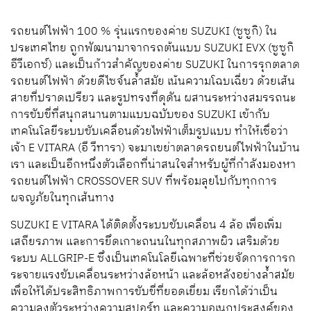
รถยนต์ไฟฟ้า 100 % รุ่นแรกของค่าย SUZUKI (ซูซูกิ) ใน
ประเทศไทย ถูกพัฒนามาจากรถต้นแบบ SUZUKI EVX (ซูซูกิ
อีวีเอกซ์) และเป็นก้าวสำคัญของค่าย SUZUKI ในการรุกตลาด
รถยนต์ไฟฟ้า ด้วยดีไซจ์นล้ำสมัย เน้นความโฉบเฉี่ยว ด้วยเส้น
สายที่ปราดเปรียว และรูปทรงที่ดุดัน ผสานระหว่างสมรรถนะ
การขับขี่ที่สนุกสนานตามแบบฉบับของ SUZUKI เข้ากับ
เทคโนโลยีระบบขับเคลื่อนด้วยไฟฟ้าเต็มรูปแบบ ทำให้เชื่อว่า
เจ้า E VITARA (อี วีทารา) จะมาเขย่าตลาดรถยนต์ไฟฟ้าในบ้าน
เรา และเป็นอีกหนึ่งตัวเลือกที่น่าสนใจสำหรับผู้ที่กำลังมองหา
รถยนต์ไฟฟ้า CROSSOVER SUV ที่พร้อมลุยไปกับทุกการ
ผจญภัยในทุกเส้นทาง
SUZUKI E VITARA ได้ติดตั้งระบบขับเคลื่อน 4 ล้อ เพื่อเพิ่ม
เสถียรภาพ และการยึดเกาะถนนในทุกสภาพผิว เสริมด้วย
ระบบ ALLGRIP-E ซึ่งเป็นเทคโนโลยีเฉพาะที่ช่วยจัดการการก
ระจายแรงขับเคลื่อนระหว่างล้อหน้า และล้อหลังอย่างล้ำสมัย
เพื่อให้ได้ประสิทธิภาพการขับขี่ที่ยอดเยี่ยม เรียกได้ว่าเป็น
ความลงตัวระหว่างความสปอร์ท และความอเนกประสงค์ของ