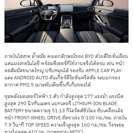
ภายในไฮเทค ล้ำสมัย คงเอกลักษณ์ของ BYD ด้วยดีไซจ์นเรียบ
แต่แฝงเทคโนโลยี พร้อมฟีเจอร์ที่ใช้งานจริงได้ครบ เช่น หน้า
จอสัมผัสขนาดใหญ่ ปรับหมุนได้ รองรับ APPLE CAR PLAY
และ ANDROID AUTO คันเกียร์ดีไซจ์นคริสตัล ระบบกรอง
อากาศ PM2.5 เบาะพับเพิ่มพื้นที่เก็บของได้
ขุมพลังมอเตอร์ไฟฟ้า 1 ตัว กำลังสูงสุด 177 แรงม้า แรงบิด
สูงสุด 290 นิวทันเมตร แบทเตอรี LITHIUM-ION BLADE
BATTERY ขนาดความจุ 51.13 กิโลวัตต์ชั่วโมง ขับเคลื่อนล้อ
หน้า FRONT-WHEEL DRIVE อัตราเร่ง 0-100 กม./ชม. ภายใน
7.9 วินาที TOP SPEED ความเร็วสูงสุด 160 กม./ชม. วิ่งระยะ
ทางไกลสุด 410 กม. (มาตรฐาน NEDC)