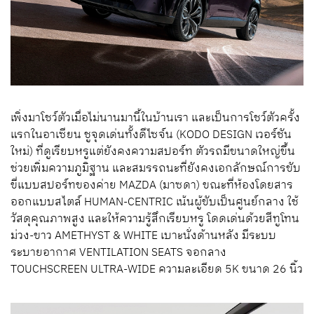
เพิ่งมาโชว์ตัวเมื่อไม่นานมานี้ในบ้านเรา และเป็นการโชว์ตัวครั้ง
แรกในอาเซียน ชูจุดเด่นทั้งดีไซจ์น (KODO DESIGN เวอร์ชัน
ใหม่) ที่ดูเรียบหรูแต่ยังคงความสปอร์ท ตัวรถมีขนาดใหญ่ขึ้น
ช่วยเพิ่มความภูมิฐาน และสมรรถนะที่ยังคงเอกลักษณ์การขับ
ขี่แบบสปอร์ทของค่าย MAZDA (มาซดา) ขณะที่ห้องโดยสาร
ออกแบบสไตล์ HUMAN-CENTRIC เน้นผู้ขับเป็นศูนย์กลาง ใช้
วัสดุคุณภาพสูง และให้ความรู้สึกเรียบหรู โดดเด่นด้วยสีทูโทน
ม่วง-ขาว AMETHYST & WHITE เบาะนั่งด้านหลัง มีระบบ
ระบายอากาศ VENTILATION SEATS จอกลาง
TOUCHSCREEN ULTRA-WIDE ความละเอียด 5K ขนาด 26 นิ้ว