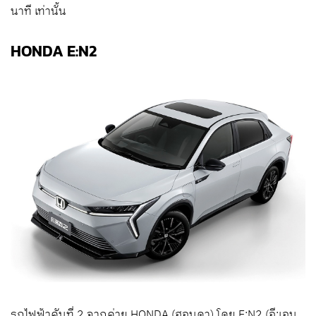
นาที เท่านั้น
HONDA E:N2
รถไฟฟ้าคันที่ 2 จากค่าย HONDA (ฮอนดา) โดย E:N2 (อี:เอน