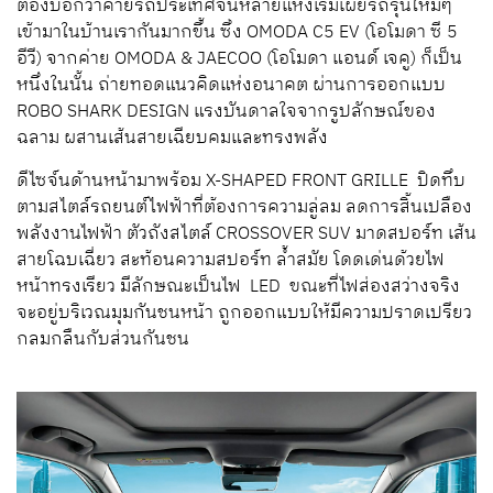
ต้องบอกว่าค่ายรถประเทศจีนหลายแห่งเริ่มเผยรถรุ่นใหม่ๆ
เข้ามาในบ้านเรากันมากขึ้น ซึ่ง OMODA C5 EV (โอโมดา ซี 5
อีวี) จากค่าย OMODA & JAECOO (โอโมดา แอนด์ เจคู) ก็เป็น
หนึ่งในนั้น ถ่ายทอดแนวคิดแห่งอนาคต ผ่านการออกแบบ
ROBO SHARK DESIGN แรงบันดาลใจจากรูปลักษณ์ของ
ฉลาม ผสานเส้นสายเฉียบคมและทรงพลัง
ดีไซจ์นด้านหน้ามาพร้อม X-SHAPED FRONT GRILLE ปิดทึบ
ตามสไตล์รถยนต์ไฟฟ้าที่ต้องการความลู่ลม ลดการสิ้นเปลือง
พลังงานไฟฟ้า ตัวถังสไตล์ CROSSOVER SUV มาดสปอร์ท เส้น
สายโฉบเฉี่ยว สะท้อนความสปอร์ท ล้ำสมัย โดดเด่นด้วยไฟ
หน้าทรงเรียว มีลักษณะเป็นไฟ LED ขณะที่ไฟส่องสว่างจริง
จะอยู่บริเวณมุมกันชนหน้า ถูกออกแบบให้มีความปราดเปรียว
กลมกลืนกับส่วนกันชน