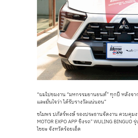
“ผมไปชมงาน “มหกรรมยานยนต์” ทุกปี หลังจากนั้น ม
และมั่นใจว่า ได้รับรางวัลแน่นอน”
ชไมพร ปภัสร์พงษ์ รองประธานจัดงาน ควบคุมง
MOTOR EXPO APP ชิงรถ" WULING BINGUO รุ่น D
ไชยะ จังหวัดร้อยเอ็ด