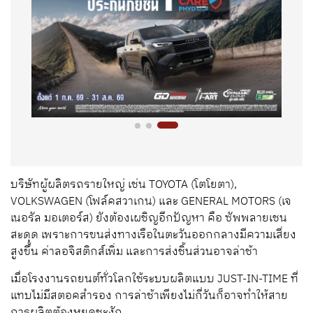
บริษัทผู้ผลิตรถรายใหญ่ เช่น TOYOTA (โตโยตา),
VOLKSWAGEN (โฟล์คสวาเกน) และ GENERAL MOTORS (เจ
เนอรัล มอเตอร์ส) ยังต้องเผชิญอีกปัญหา คือ ซัพพลายเชน
สะดุด เพราะการขนส่งทางเรือในตะวันออกกลางมีความเสี่ยง
สูงขึ้น ค่าลอจิสติกส์เพิ่ม และการส่งชิ้นส่วนอาจล่าช้า
เมื่อโรงงานรถยนต์ทั่วโลกใช้ระบบผลิตแบบ JUST-IN-TIME ที่
แทบไม่มีสตอคสำรอง การล่าช้าเพียงไม่กี่วันก็อาจทำให้สาย
การผลิตต้องหยุดชะงัก