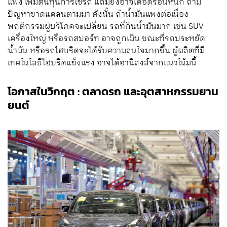
แพง เพิ่มต้นทุนการใช้รถ แถมยังอาจเดือดร้อนหนัก ถ้ามี
ปัญหาขาดแคลนตามมา ดังนั้น ถ้าน้ำมันแพงต่อเนื่อง
พฤติกรรมผู้บริโภคจะเปลี่ยน รถที่กินน้ำมันมาก เช่น SUV
เครื่องใหญ่ หรือรถสปอร์ท อาจถูกเมิน ขณะที่รถประหยัด
น้ำมัน หรือรถไฮบริดจะได้รับความสนใจมากขึ้น ผู้ผลิตที่มี
เทคโนโลยีไฮบริดแข็งแรง อาจได้อานิสงส์จากแนวโน้มนี้
โอกาสในวิกฤต : ตลาดรถ และอุตสาหกรรมยาน
ยนต์