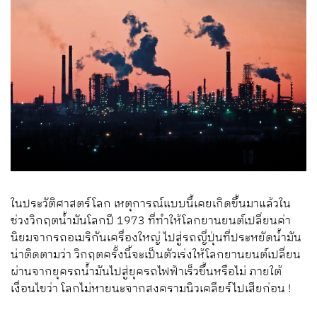
ในประวัติศาสตร์โลก เหตุการณ์แบบนี้เคยเกิดขึ้นมาแล้วใน
ช่วงวิกฤตน้ำมันโลกปี 1973 ที่ทำให้โลกยานยนต์เปลี่ยนค่า
นิยมจากรถอเมริกันเครื่องใหญ่ ไปสู่รถญี่ปุ่นที่ประหยัดน้ำมัน
น่าติดตามว่า วิกฤตครั้งนี้จะเป็นตัวเร่งให้โลกยานยนต์เปลี่ยน
ผ่านจากยุครถน้ำมันไปสู่ยุครถไฟฟ้าเร็วขึ้นหรือไม่ ภายใต้
เงื่อนไขว่า โลกไม่หายนะจากสงครามนิวเคลียร์ไปเสียก่อน !