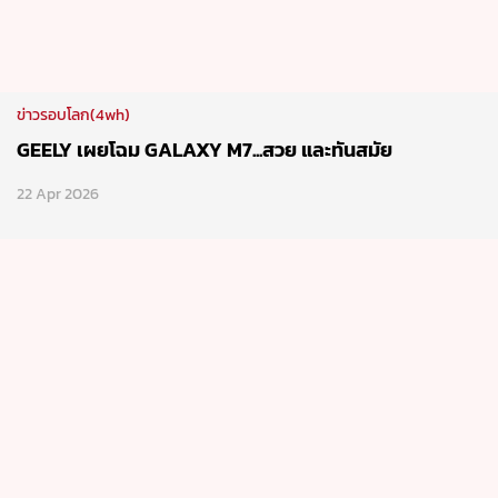
ข่าวรอบโลก(4wh)
GEELY เผยโฉม GALAXY M7...สวย และทันสมัย
22 Apr 2026