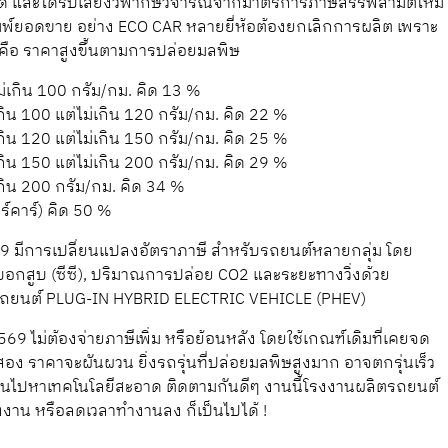
สุด และได้รับเสียงวิพากษ์วิจารณ์จากมาตรการภาษีสรรพสามิตใหม่
็นแชมพ์ยอดขาย อย่าง ECO CAR หลายยี่ห้อต้องยกเลิกการผลิต เพราะ
ๆ คือ ราคาสูงขึ้นตามการปล่อยมลพิษ
ไม่เกิน 100 กรัม/กม. คิด 13 %
 เกิน 100 แต่ไม่เกิน 120 กรัม/กม. คิด 22 %
 เกิน 120 แต่ไม่เกิน 150 กรัม/กม. คิด 25 %
 เกิน 150 แต่ไม่เกิน 200 กรัม/กม. คิด 29 %
 เกิน 200 กรัม/กม. คิด 34 %
อร์คาร์) คิด 50 %
9 มีการเปลี่ยนแปลงอัตราภาษี สำหรับรถยนต์หลายกลุ่ม โดย
กสูบ (ซีซี), ปริมาณการปล่อย CO2 และระยะทางวิ่งด้วย
บรถยนต์ PLUG-IN HYBRID ELECTRIC VEHICLE (PHEV)
69 ไม่ต้องจ่ายภาษีเพิ่ม หรือย้อนหลัง โดยใช้เกณฑ์เดิมที่เคยจด
อง ราคาจะผันผวน ยิ่งรถรุ่นที่ปล่อยมลพิษสูงมาก อาจตกรุ่นเร็ว
หันไปหาเทคโนโลยีสะอาด ติดตามกันดีๆ งานนี้โรงงานผลิตรถยนต์
งาน หรือลดเวลาทำงานลง ก็เป็นไปได้ !