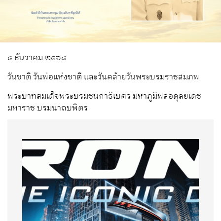
๕ ธันวาคม ๒๕๖๘
วันชาติ วันพ่อแห่งชาติ และวันคล้ายวันพระบรมราชสมภพ
พระบาทสมเด็จพระบรมชนกาธิเบศร มหาภูมิพลอดุลยเดช
มหาราช บรมนาถบพิตร