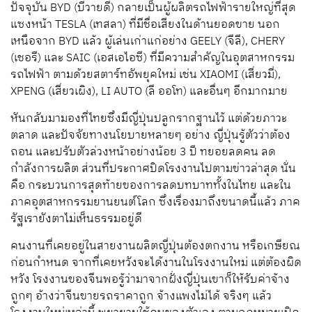
ปัจจุบัน BYD (บีวายดี) กลายเป็นผู้ผลิตรถไฟฟ้ารายใหญ่ที่สุด
แซงหน้า TESLA (เทสลา) ที่มีชื่อเสียงในด้านยอดขาย นอก
เหนือจาก BYD แล้ว ผู้เล่นเก่าแก่อย่าง GEELY (จีลี), CHERY
(เชอรี) และ SAIC (เอสเอไอซี) ที่มีความสำคัญในอุตสาหกรรม
รถไฟฟ้า ตามด้วยสตาร์ทอัพยุคใหม่ เช่น XIAOMI (เสี่ยวมี่),
XPENG (เสี่ยวเผิง), LI AUTO (ลี ออโท) และอื่นๆ อีกมากมาย
หันกลับมามองที่ไทยซึ่งมีญี่ปุ่นปลูกรากฐานไว้ แต่ด้วยภาวะ
ตลาด และปัจจัยทางนโยบายหลายๆ อย่าง ญี่ปุ่นรู้ตัวว่าต้อง
ถอน และปรับตัวล่วงหน้าอย่างน้อย 3 ปี ทยอยลดคน ลด
กำลังการผลิต ส่วนที่ประกาศปิดโรงงานไปตามข่าวล่าสุด นั่น
คือ กระบวนการสุดท้ายของการลดบทบาททั้งในไทย และใน
ภาคอุตสาหกรรมยานยนต์โลก ซึ่งเรื่องมาถึงขนาดนี้แล้ว ภาค
รัฐเรายังตาไม่เห็นธรรมอยู่ดี
คนงานที่เคยอยู่ในสายงานผลิตญี่ปุ่นต้องตกงาน หรือเกษียณ
ก่อนกำหนด จากที่เคยหวังจะได้งานในโรงงานใหม่ แต่ต้องผิด
หวัง โรงงานของจีนพอรู้ว่ามาจากฝั่งญี่ปุ่นเขาก็ให้รับค่าจ้าง
ถูกๆ อ้างว่าจีนขายรถราคาถูก จ้างแพงไม่ได้ จริงๆ แล้ว