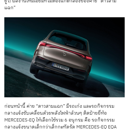
ยูวี) ผลงานใหม่เอี่ยมที่ไม่ต้องแกะกล่องของค่าย “ดาวสาม
แฉก”
ก่อนหน้านี้ ค่าย “ดาวสามแฉก” มีรถเก๋ง และรถกิจกรรม
กลางแจ้งขับเคลื่อนด้วยพลังไฟฟ้าล้วนๆ ติดป้ายยี่ห้อ
MERCEDES-EQ ให้เลือกใช้รวม 6 อนุกรม คือ รถกิจกรรม
กลางแจ้งขนาดเล็กกว่าเล็กกะทัดรัด MERCEDES-EQ EQA