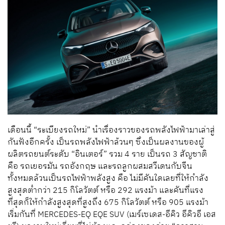
เดือนนี้ “ระเบียงรถใหม่” นำเรื่องราวของรถพลังไฟฟ้ามาเล่าสู่
กันฟังอีกครั้ง เป็นรถพลังไฟฟ้าล้วนๆ ซึ่งเป็นผลงานของผู้
ผลิตรถยนต์ระดับ “อินเตอร์” รวม 4 ราย เป็นรถ 3 สัญชาติ
คือ รถเยอรมัน รถอังกฤษ และรถลูกผสมสวีเดนกับจีน
ทั้งหมดล้วนเป็นรถไฟฟ้าพลังสูง คือ ไม่มีคันใดเลยที่ให้กำลัง
สูงสุดต่ำกว่า 215 กิโลวัตต์ หรือ 292 แรงม้า และคันที่แรง
ที่สุดก็ให้กำลังสูงสุดที่สูงถึง 675 กิโลวัตต์ หรือ 905 แรงม้า
เริ่มกันที่ MERCEDES-EQ EQE SUV (เมร์เซเดส-อีคิว อีคิวอี เอส