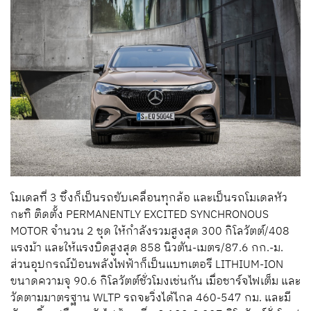
โมเดลที่ 3 ซึ่งก็เป็นรถขับเคลื่อนทุกล้อ และเป็นรถโมเดลหัว
กะทิ ติดตั้ง PERMANENTLY EXCITED SYNCHRONOUS
MOTOR จำนวน 2 ชุด ให้กำลังรวมสูงสุด 300 กิโลวัตต์/408
แรงม้า และให้แรงบิดสูงสุด 858 นิวตัน-เมตร/87.6 กก.-ม.
ส่วนอุปกรณ์ป้อนพลังไฟฟ้าก็เป็นแบทเตอรี LITHIUM-ION
ขนาดความจุ 90.6 กิโลวัตต์ชั่วโมงเช่นกัน เมื่อชาร์จไฟเต็ม และ
วัดตามมาตรฐาน WLTP รถจะวิ่งได้ไกล 460-547 กม. และมี