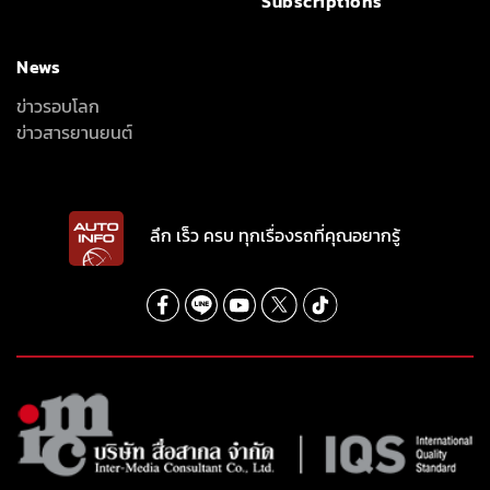
ลึก เร็ว ครบ ทุกเรื่องรถที่คุณอยากรู้
INTER-MEDIA CONSULTANT CO., LTD.
587/1 SOI RAMKHAMHAENG 39 (THEPLEELA 1), WANG THONGLANG,
BANGKOK 10310
(+66) 2055-8444
(+66) 2055-8400
Email: info@autoinfo.co.th